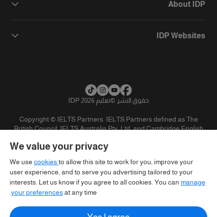
About IDP
IDP Websites
حقوق النشر
©
تعليم IDP 2026
Copyright © IELTS Partners. IELTS Partners defined as The
British Council, IELTS Australia Pty. Ltd. and Cambridge English
(part of Cambridge University Press & Assessment)
We value your privacy
المستثمرين
شروط الاستخدام
سياسية الخصوصية
تنويه
We use
cookies
to allow this site to work for you, improve your
user experience, and to serve you advertising tailored to your
interests. Let us know if you agree to all cookies. You can
manage
your preferences
at any time.