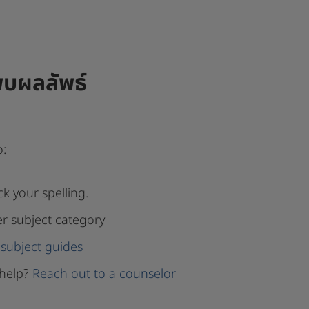
พบผลลัพธ์
o:
k your spelling.
er subject category
subject guides
help?
Reach out to a counselor