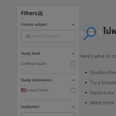
Filters
Course subject
ไม่
Study level
Here's what to d
Undergraduate
Double-chec
Study destination
Try a broad
United States
Explore our
Need more 
Institution