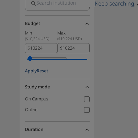
Keep searching
,
Budget
Min
Max
(
$10,224 USD
)
(
$10,224 USD
)
$
$
Apply
Reset
Study mode
On Campus
Online
Duration