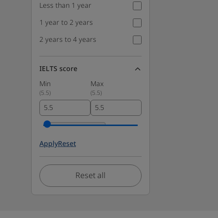
Less than 1 year
1 year to 2 years
2 years to 4 years
IELTS score
Min
Max
(
5.5
)
(
5.5
)
Apply
Reset
Reset all