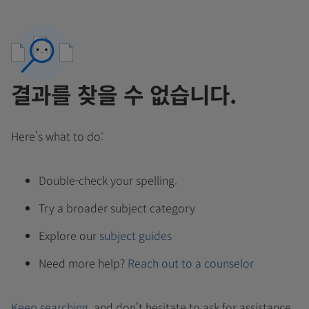
결과를 찾을 수 없습니다.
Here's what to do:
Double-check your spelling.
Try a broader subject category
Explore our
subject guides
Need more help?
Reach out to a counselor
Keep searching
, and don't hesitate to ask for assistance