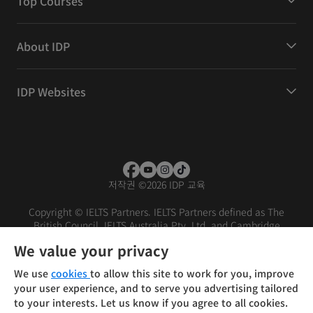
Top Courses
About IDP
IDP Websites
저작권
©
2026 IDP 교육
Copyright © IELTS Partners. IELTS Partners defined as The
British Council, IELTS Australia Pty. Ltd. and Cambridge
English (part of Cambridge University Press & Assessment)
We value your privacy
Investors
Terms of use
Privacy policy
Disclaimer
We use
cookies
to allow this site to work for you, improve
your user experience, and to serve you advertising tailored
to your interests. Let us know if you agree to all cookies.