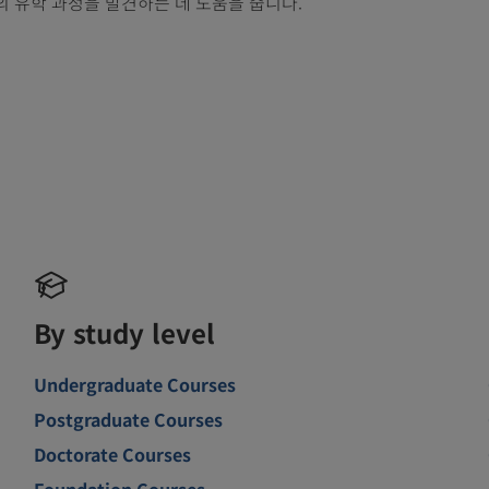
의 유학 과정을 발견하는 데 도움을 줍니다.
By study level
Undergraduate Courses
Postgraduate Courses
Doctorate Courses
Foundation Courses