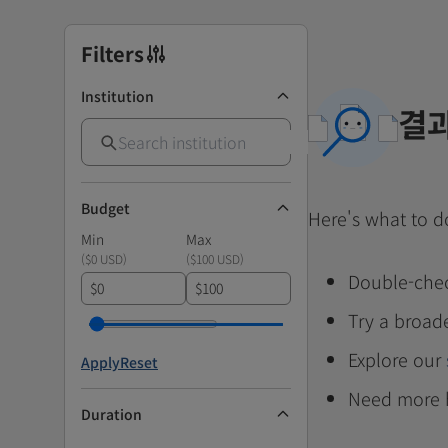
Filters
Institution
결과
Budget
Here's what to d
Min
Max
(
$0 USD
)
(
$100 USD
)
Double-chec
$
$
Try a broad
Explore our
Apply
Reset
Need more 
Duration