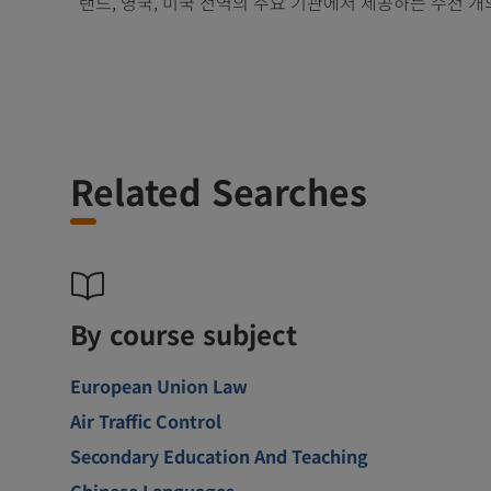
랜드, 영국, 미국 전역의 주요 기관에서 제공하는 수천 개
Related Searches
By course subject
European Union Law
Air Traffic Control
Secondary Education And Teaching
Chinese Languages