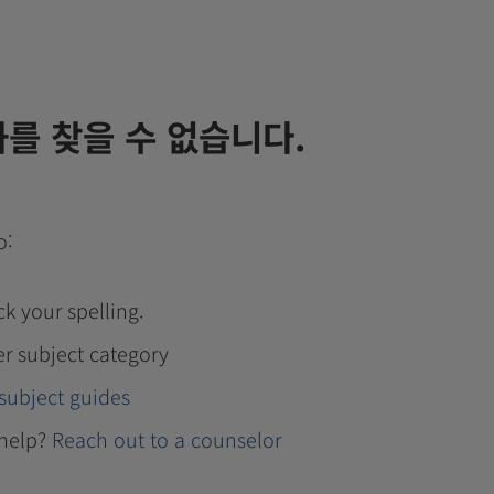
를 찾을 수 없습니다.
o:
k your spelling.
er subject category
subject guides
help?
Reach out to a counselor