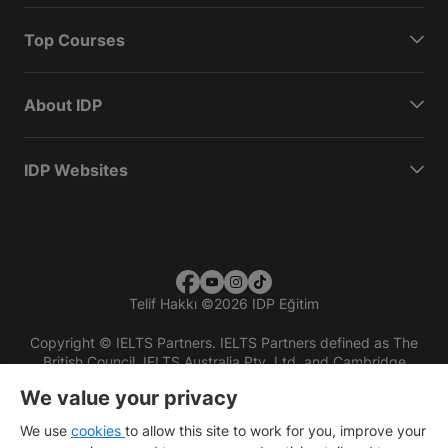
Top Courses
About IDP
IDP Websites
Telif Hakkı
©
2026 IDP Eğitim
Copyright © IELTS Partners. IELTS Partners defined as The
British Council, IELTS Australia Pty. Ltd. and Cambridge
English (part of Cambridge University Press & Assessment)
We value your privacy
Investors
Terms of use
Privacy policy
Disclaimer
We use
cookies
to allow this site to work for you, improve your