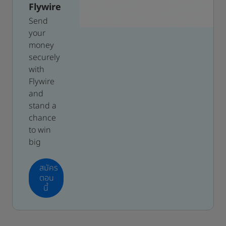
Flywire
Send
your
money
securely
with
Flywire
and
stand a
chance
to win
big
สมัคร
ตอน
นี้