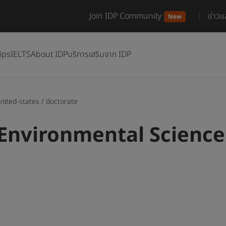
Join IDP Community
ข่าว
New
ips
IELTS
About IDP
บริการเสริมจาก IDP
nited-states
/
doctorate
Environmental Science 