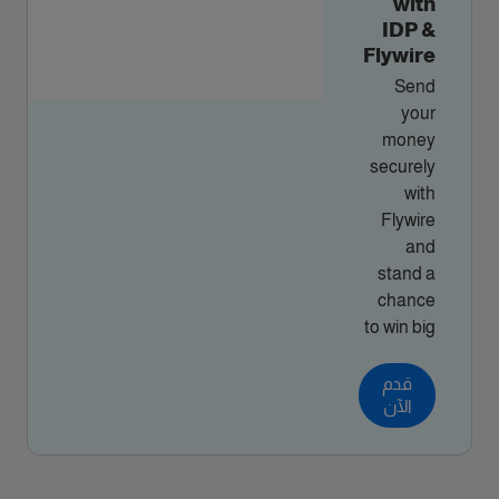
with
IDP &
Flywire
Send
your
money
securely
with
Flywire
and
stand a
chance
to win big
قدم
الآن