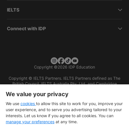
IELTS
Connect with IDP
Copyright
©
2026 IDP Education
Copyright © IELTS Partners. IELTS Partners defined as The
British Council, IELTS Australia Pty. Ltd. and Cambridge
English (part of Cambridge University Press & Assessment)
We value your privacy
Investors
Terms of use
Privacy policy
Disclaimer
We use
cookies
to allow this site to work for you, improve your
user experience, and to serve you advertising tailored to your
interests. Let us know if you agree to all cookies. You can
manage your preferences
at any time.