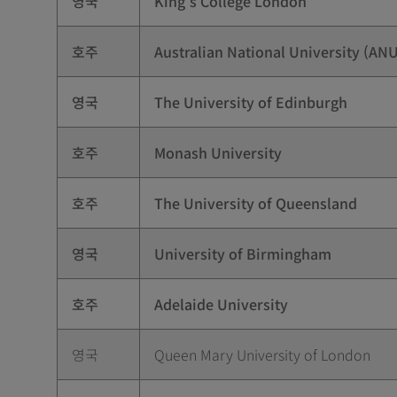
영국
King's College London
호주
Australian National University (AN
영국
The University of Edinburgh
호주
Monash University
호주
The University of Queensland
영국
University of Birmingham
호주
Adelaide University
영국
Queen Mary University of London