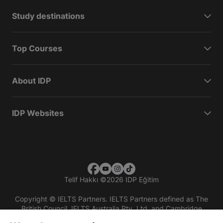
Study destinations
Top Courses
About IDP
IDP Websites
Telif Hakkı
©
2026 IDP Eğitim
Copyright © IELTS Partners. IELTS Partners defined as The
British Council, IELTS Australia Pty. Ltd. and Cambridge
English (part of Cambridge University Press & Assessment)