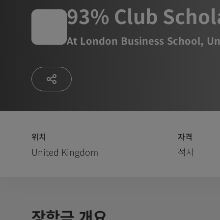
93% Club Schol
At
London Business School, Un
위치
자격
United Kingdom
석사
장학금 개요