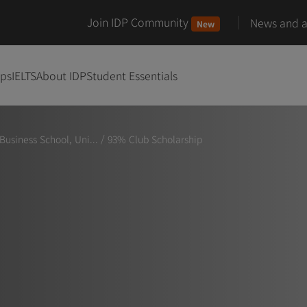
Join IDP Community
News and ar
New
ips
IELTS
About IDP
Student Essentials
usiness School, Uni...
/
93% Club Scholarship