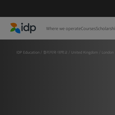
Where we operate
Courses
Scholarsh
IDP Education
IDP Education
/
컬리지와 대학교
/
United Kingdom
/
London B