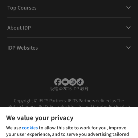
Top Courses
About IDP
IDP Websites
版權
©
2026 IDP 教育
Copyright © IELTS Partners. IELTS Partners defined as The
British Council, IELTS Australia Pty. Ltd. and Cambridge English
(part of Cambridge University Press & Assessment)
We value your privacy
投資人
使用條款
隱私權政策
免責聲明
We use
cookies
to allow this site to work for you, improve
your user experience, and to serve you advertising tailored