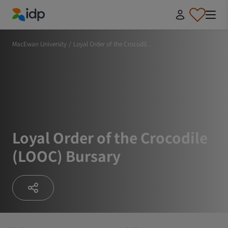
IDP Education
MacEwan University
/
Loyal Order of the Crocodil...
Loyal Order of the Crocodile
(LOOC) Bursary