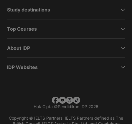
Study destinations
Top Courses
About IDP
IDP Websites
Hak Cipta
©
Pendidikan IDP 2026
Copyright © IELTS Partners. IELTS Partners defined as The
British Council, IELTS Australia Pty. Ltd. and Cambridge
English (part of Cambridge University Press & Assessment)