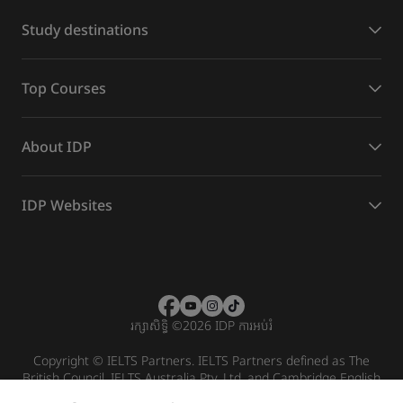
Study destinations
Top Courses
About IDP
IDP Websites
រក្សាសិទ្ធិ
©
2026 IDP ការអប់រំ
Copyright © IELTS Partners. IELTS Partners defined as The
British Council, IELTS Australia Pty. Ltd. and Cambridge English
(part of Cambridge University Press & Assessment)