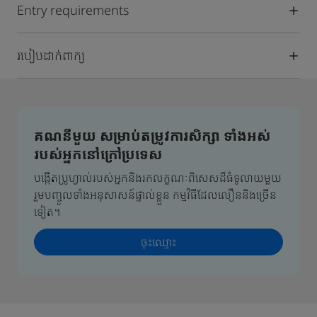
Entry requirements
របៀបដាក់ពាក្យ
គណនីមួយ សម្រាប់តម្រូវការសិក្សា ទាំងអស់
របស់អ្នកនៅក្រៅប្រទេស
បង្កើតប្រូហ្វាល់របស់អ្នកនិងរកលក្ខណៈពិសេសដ៏ធំទូលាយមួយ
រួមបញ្ចូលទាំងអនុសាសន៍ផ្ទាល់ខ្លួន កម្មវិធីដែលលឿននិងច្រើន
ទៀត។
ចុះឈ្មោះ