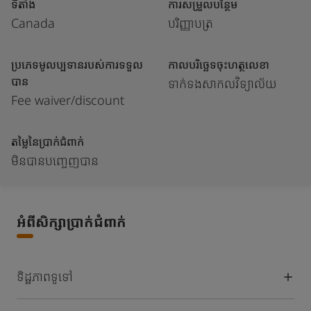
ទីតាំង
ការសម្រួលបន្ថែម
Canada
បរិញ្ញាបត្រ
ប្រភេទមូលប្បទានរបស់ការទទួល
កាលបរិច្ឆេទចុះហត្ថលេខា
បាន
ទាក់ទងសាកលវិទ្យាល័យ
Fee waiver/discount
តម្លៃនៃប្រាក់ជំពាក់
មិនបានបញ្ចេញបាន
អំពីសិក្សាប្រាក់ជំពាក់
ទិដ្ឋភាពទូទៅ