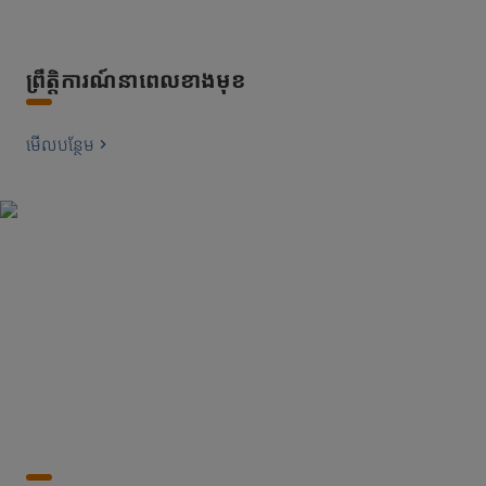
ព្រឹត្តិការណ៍នាពេលខាងមុខ
មើល​បន្ថែម