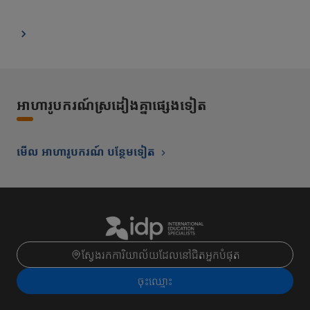
អាហារូបករណ៍ស្រដៀងគ្នាផ្សេងទៀត
មើល អាហារូបករណ៍ បន្ថែមទៀត
ស្វែងរកការិយាល័យដែលនៅជិតអ្នកបំផុត
ចុះ​ឈ្មោះ