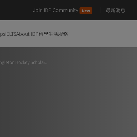
Join IDP Community
最新消息
New
ips
IELTS
About IDP
留學生活服務
ingleton Hockey Scholar...