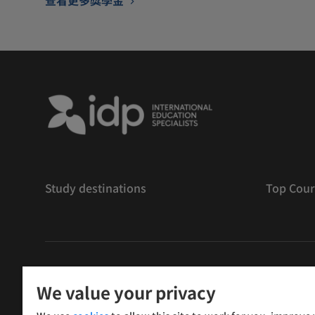
Study destinations
Top Cour
版權
©
2026 IDP 教育
We value your privacy
Copyright © IELTS Partners. IELTS Partners defined as