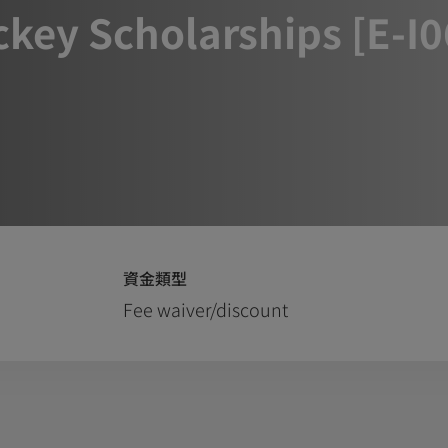
ckey Scholarships [E-I
資金類型
Fee waiver/discount