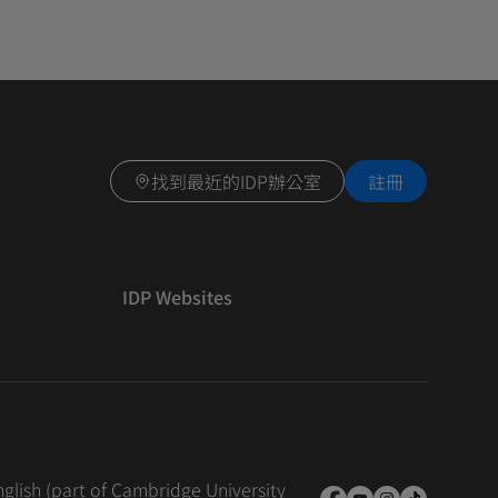
找到最近的IDP辦公室
註冊
IDP Websites
nglish (part of Cambridge University