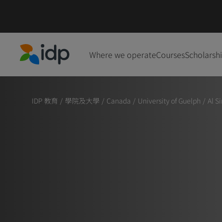
Where we operate
Courses
Scholarsh
IDP Education
IDP 教育
/
學院及大學
/
Canada
/
University of Guelph
/
Al S