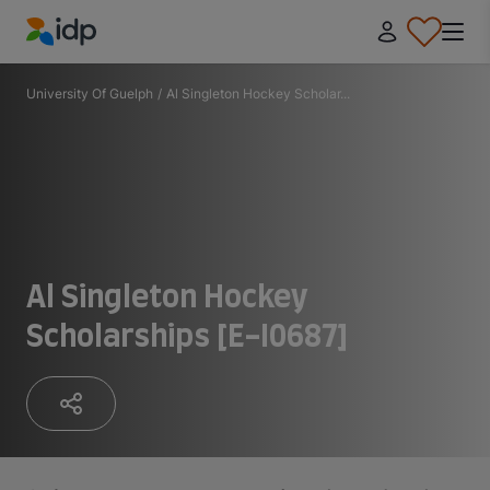
IDP Education
University Of Guelph
/
Al Singleton Hockey Scholar...
Al Singleton Hockey
Scholarships [E-I0687]