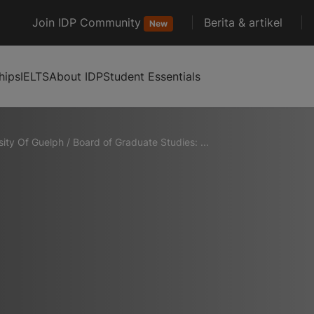
Join IDP Community
Berita & artikel
New
hips
IELTS
About IDP
Student Essentials
sity Of Guelph
/
Board of Graduate Studies: ...