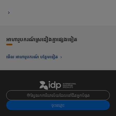
អាហារូបករណ៍ស្រដៀងគ្នាផ្សេងទៀត
មើល អាហារូបករណ៍ បន្ថែមទៀត
ស្វែងរកការិយាល័យដែលនៅជិតអ្នកបំផុត
ចុះ​ឈ្មោះ