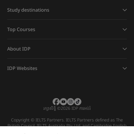
Study destinations
Top Courses
About IDP
IDP Websites
រក្សាសិទ្ធិ
©
2026 IDP ការអប់រំ
Copyright © IELTS Partners. IELTS Partners defined as The
British Council, IELTS Australia Pty. Ltd. and Cambridge English
(part of Cambridge University Press & Assessment)