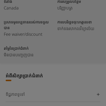
ទីតាំង
ការសម្រួលបន្ថែម
Canada
បរិញ្ញាបត្រ
ប្រភេទមូលប្បទានរបស់ការទទួល
កាលបរិច្ឆេទចុះហត្ថលេខា
បាន
ទាក់ទងសាកលវិទ្យាល័យ
Fee waiver/discount
តម្លៃនៃប្រាក់ជំពាក់
មិនបានបញ្ចេញបាន
អំពីសិក្សាប្រាក់ជំពាក់
ទិដ្ឋភាពទូទៅ