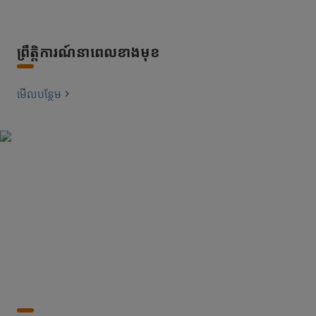
ព្រឹត្តិការណ៍នាពេលខាងមុខ
មើល​បន្ថែម