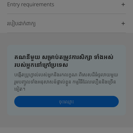
Entry requirements
របៀបដាក់ពាក្យ
គណនីមួយ សម្រាប់តម្រូវការសិក្សា ទាំងអស់
របស់អ្នកនៅក្រៅប្រទេស
បង្កើតប្រូហ្វាល់របស់អ្នកនិងរកលក្ខណៈពិសេសដ៏ធំទូលាយមួយ
រួមបញ្ចូលទាំងអនុសាសន៍ផ្ទាល់ខ្លួន កម្មវិធីដែលលឿននិងច្រើន
ទៀត។
ចុះឈ្មោះ