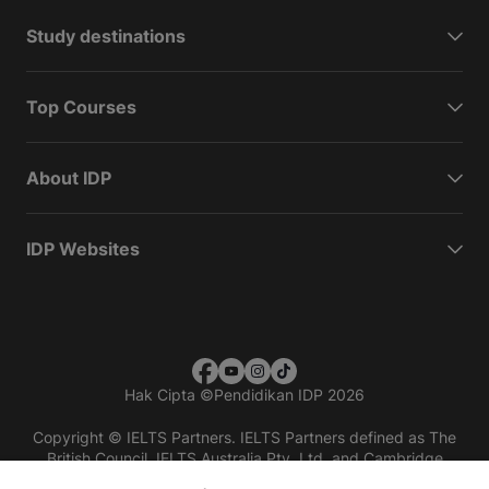
Study destinations
Top Courses
About IDP
IDP Websites
Hak Cipta
©
Pendidikan IDP 2026
Copyright © IELTS Partners. IELTS Partners defined as The
British Council, IELTS Australia Pty. Ltd. and Cambridge
English (part of Cambridge University Press & Assessment)