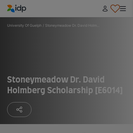
IDP Education
University Of Guelph
/
Stoneymeadow Dr. David Holm...
Stoneymeadow Dr. David
Holmberg Scholarship [E6014]