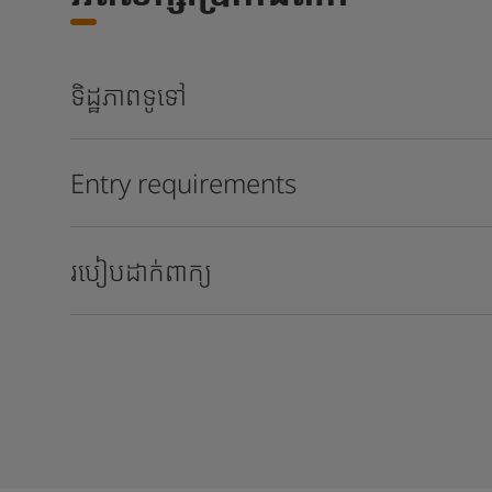
ទិដ្ឋភាពទូទៅ
Entry requirements
របៀបដាក់ពាក្យ