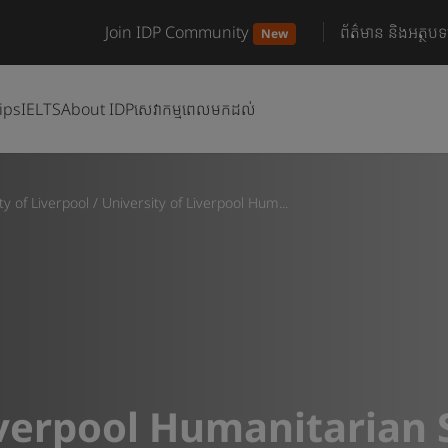
Join IDP Community
ព័ត៌មាន និងអត្ថបទ
New
ips
IELTS
About IDP
សេវាកម្មពេលមកដល់
ty of Liverpool
/
University of Liverpool Hum...
iverpool Humanitarian 