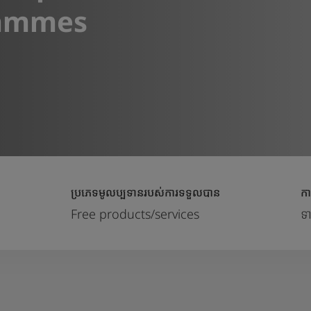
rammes
ប្រភេទមូលប្បទានរបស់ការទទួលបាន
កា
Free products/services
ទ