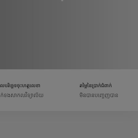
លបរិច្ឆេទចុះហត្ថលេខា
តម្លៃនៃប្រាក់ជំពាក់
ាក់ទងសាកលវិទ្យាល័យ
មិនបានបញ្ចេញបាន