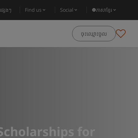
ផ្សេងៗ
Find us
Social
ភាសាខ្មែរ
ចុះឈ្មោះចូល
Scholarships for