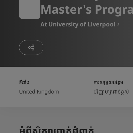
Master's Prog
At
University of Liverpool
ទីតាំង
ការសម្រួលបន្ថែម
United Kingdom
បរិញ្ញាបត្រជាន់ខ្ពស់
អំពីសិក្សាប្រាក់ជំពាក់