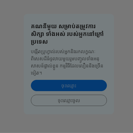
គណនីមួយ សម្រាប់តម្រូវការ
សិក្សា ទាំងអស់ របស់អ្នកនៅក្រៅ
ប្រទេស
បង្កើតប្រូហ្វាល់របស់អ្នកនិងរកលក្ខណៈ
ពិសេសដ៏ធំទូលាយមួយរួមបញ្ចូលទាំងអនុ
សាសន៍ផ្ទាល់ខ្លួន កម្មវិធីដែលលឿននិងច្រើន
ទៀត។
ចុះឈ្មោះ
ចុះឈ្មោះចូល