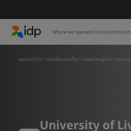
Where we operate
Courses
Scholarsh
IDP Education
ស្ថាប័នអប់រំ IDP
/
សាលានិងសាកលវិទ្យា
/
United Kingdom
/
Universi
University of L