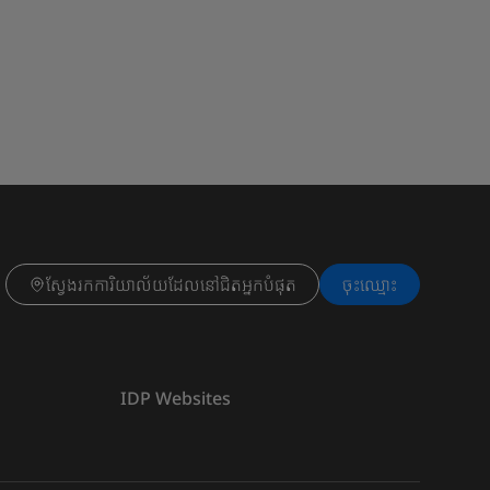
ស្វែងរកការិយាល័យដែលនៅជិតអ្នកបំផុត
ចុះ​ឈ្មោះ
IDP Websites