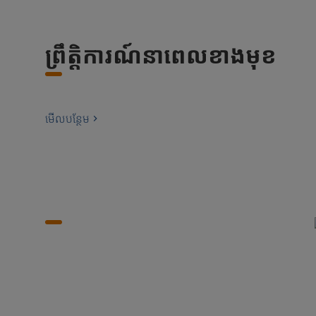
ព្រឹត្តិការណ៍នាពេលខាងមុខ
មើល​បន្ថែម