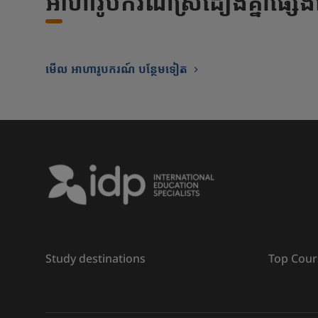
អាហារូបករណ៍ស្រដៀងគ្នាផ្សេ
មើល អាហារូបករណ៍ បន្ថែមទៀត
Study destinations
Top Cour