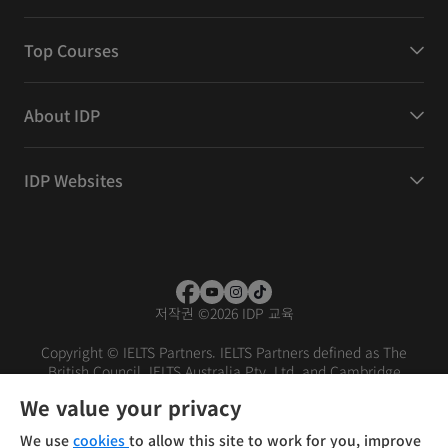
Top Courses
About IDP
IDP Websites
저작권
©
2026 IDP 교육
Copyright © IELTS Partners. IELTS Partners defined as The
British Council, IELTS Australia Pty. Ltd. and Cambridge
English (part of Cambridge University Press & Assessment)
We value your privacy
Investors
Terms of use
Privacy policy
Disclaimer
We use
cookies
to allow this site to work for you, improve