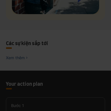
Các sự kiện sắp tới
Xem thêm
Your action plan
Bước
1