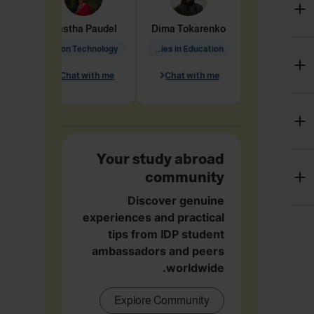
arete
Aastha
Paudel
Dima
Tokarenko
Information Technology
Academic Studies in Education
Chat with me
Chat with me
me
Your study abroad
community
Discover genuine
experiences and practical
tips from IDP student
ambassadors and peers
worldwide.
Explore Community