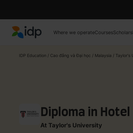
Where we operate
Courses
Scholars
IDP Education
IDP Education
/
Cao đẳng và Đại học
/
Malaysia
/
Taylor's 
Diploma in Hote
At Taylor's University