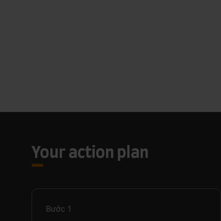
Your action plan
Bước
1