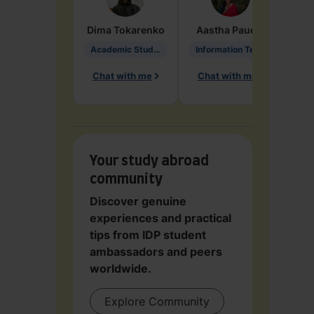
Dima
Tokarenko
Aastha
Paudel
Pen
Academic Studies in Education
Information Technology
Chat with me
Chat with me
Ch
Your study abroad
community
Discover genuine
experiences and practical
tips from IDP student
ambassadors and peers
worldwide.
Explore Community