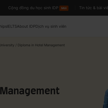
Cộng đồng du học sinh IDP
Tin tức & bài vi
Mới
hips
IELTS
About IDP
Dịch vụ sinh viên
University
/
Diploma in Hotel Management
l Management