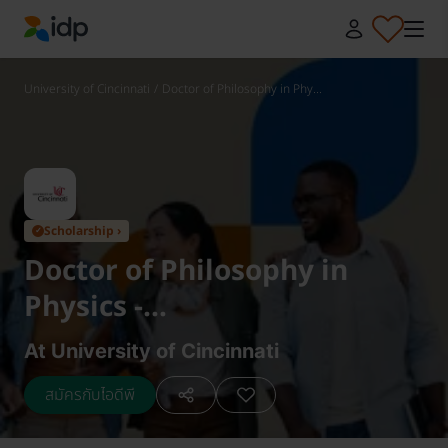
IDP Education
University of Cincinnati
/
Doctor of Philosophy in Phy...
Scholarship ›
✓
Doctor of Philosophy in
Physics -
Astrophysics/Astronomy
At University of Cincinnati
สมัครกับไอดีพี