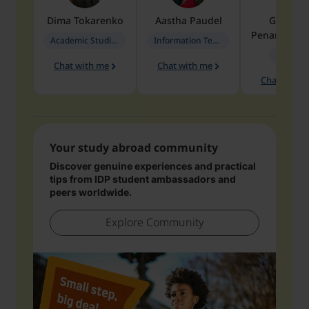
Dima
Tokarenko
Aastha
Paudel
Geraldi
Penarete Va
Academic Studies in Education
Information Technology
Geology
Chat with me
Chat with me
Chat with 
Your study abroad community
Discover genuine experiences and practical
tips from IDP student ambassadors and
peers worldwide.
Explore Community