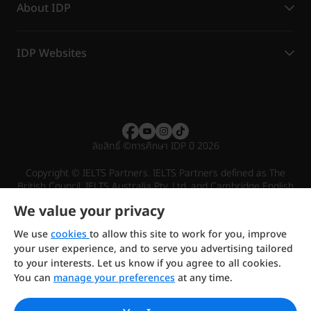
About IDP
IDP Websites
ลิขสิทธิ์
©
การศึกษา IDP ปี 2026
Copyright © IELTS Partners. IELTS Partners defined as The
British Council, IELTS Australia Pty. Ltd. and Cambridge English
(part of Cambridge University Press & Assessment)
We value your privacy
Investors
Terms of use
Privacy policy
Disclaimer
We use
cookies
to allow this site to work for you, improve
your user experience, and to serve you advertising tailored
to your interests. Let us know if you agree to all cookies.
You can
manage your preferences
at any time.