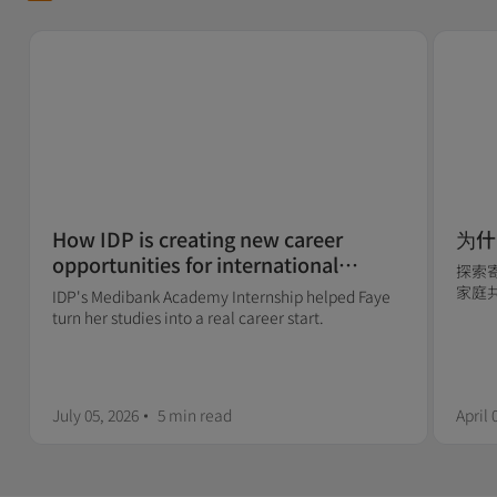
How IDP is creating new career
为什
opportunities for international
探索
students
家庭
IDP's Medibank Academy Internship helped Faye
海外
turn her studies into a real career start.
July 05, 2026
5 min
read
April 