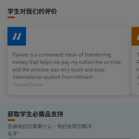
学生对我们的评价
Flywire is a convenient mean of transferring
T
money that helps me pay my tuition fee on time
R
and the process was very quick and easy.
h
International student from Vietnam
I
Trusted Flywire
T
获取学生必需品支持
告诉我们您需要什么，我们会帮您解决
名字*