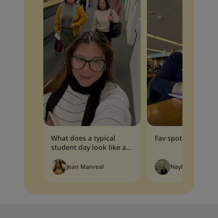
What does a typical
Fav spot in campus
student day look like at
CQU?
Jean
Manreal
Nayla Hafeeza
Pu