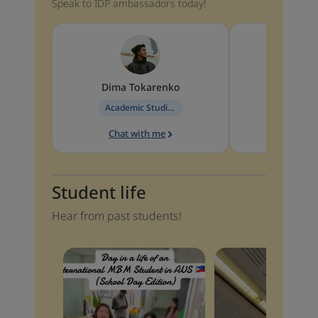
Speak to IDP ambassadors today!
Dima
Tokarenko
Aastha
Academic Studies in Education
Chat with me
Chat w
Student life
Hear from past students!