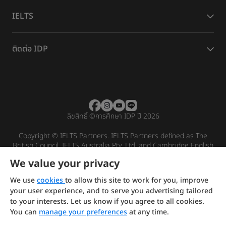
IELTS
ติดต่อ IDP
ลิขสิทธิ์
©
การศึกษา IDP ปี 2026
Copyright © IELTS Partners. IELTS Partners defined as The
British Council, IELTS Australia Pty. Ltd. and Cambridge English
(part of Cambridge University Press & Assessment)
We value your privacy
Investors
Terms of use
Privacy policy
Disclaimer
We use
cookies
to allow this site to work for you, improve
your user experience, and to serve you advertising tailored
to your interests. Let us know if you agree to all cookies.
You can
manage your preferences
at any time.