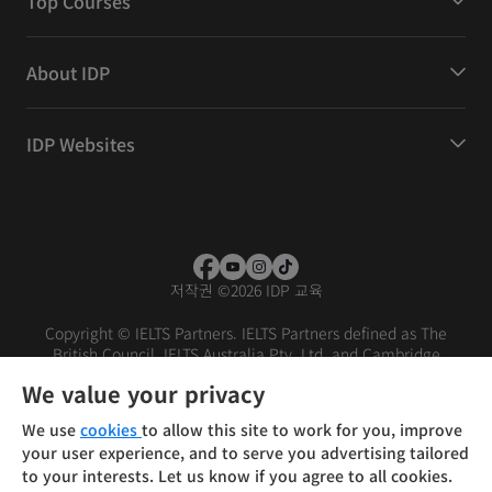
Top Courses
About IDP
IDP Websites
저작권
©
2026 IDP 교육
Copyright © IELTS Partners. IELTS Partners defined as The
British Council, IELTS Australia Pty. Ltd. and Cambridge
English (part of Cambridge University Press & Assessment)
We value your privacy
Investors
Terms of use
Privacy policy
Disclaimer
We use
cookies
to allow this site to work for you, improve
your user experience, and to serve you advertising tailored
to your interests. Let us know if you agree to all cookies.