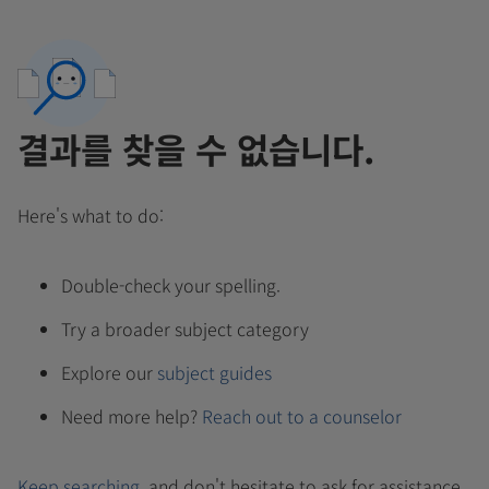
결과를 찾을 수 없습니다.
Here's what to do:
Double-check your spelling.
Try a broader subject category
Explore our
subject guides
Need more help?
Reach out to a counselor
Keep searching
, and don't hesitate to ask for assistance