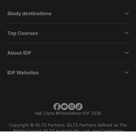
Study destinations
Top Courses
About IDP
IDP Websites
Hak Cipta
©
Pendidikan IDP 2026
Copyright © IELTS Partners. IELTS Partners defined as The
British Council, IELTS Australia Pty. Ltd. and Cambridge