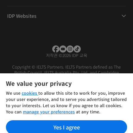
IDP Websites
저작권
©
2026 IDP 교육
Copyright © IELTS Partners. IELTS Partners defined as The
British Council, IELTS Australia Pty. Ltd. and Cambridge
English (part of Cambridge University Press & Assessment)
We value your privacy
Investors
Terms of use
Privacy policy
Disclaimer
We use
cookies
to allow this site to work for you, improve
your user experience, and to serve you advertising tailored
to your interests. Let us know if you agree to all cookies.
You can
manage your preferences
at any time.
Yes I agree