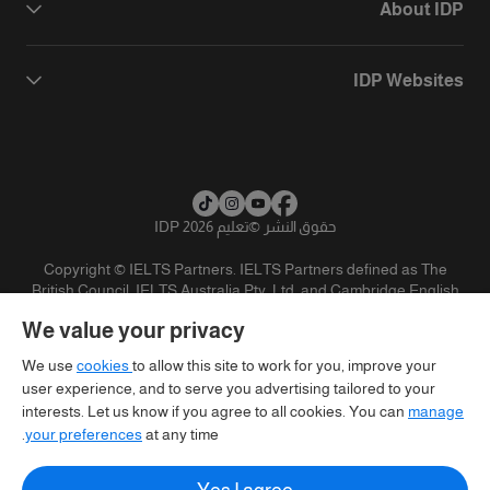
About IDP
IDP Websites
حقوق النشر
©
تعليم IDP 2026
Copyright © IELTS Partners. IELTS Partners defined as The
British Council, IELTS Australia Pty. Ltd. and Cambridge English
(part of Cambridge University Press & Assessment)
We value your privacy
المستثمرين
شروط الاستخدام
سياسية الخصوصية
تنويه
We use
cookies
to allow this site to work for you, improve your
user experience, and to serve you advertising tailored to your
interests. Let us know if you agree to all cookies. You can
manage
your preferences
at any time.