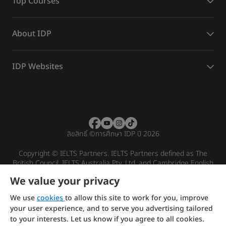
Top Courses
About IDP
IDP Websites
ลิขสิทธิ์
©
การศึกษา IDP ปี 2026
Copyright © IELTS Partners. IELTS Partners defined as The
British Council, IELTS Australia Pty. Ltd. and Cambridge English
(part of Cambridge University Press & Assessment)
We value your privacy
Investors
Terms of use
Privacy policy
Disclaimer
We use
cookies
to allow this site to work for you, improve
your user experience, and to serve you advertising tailored
to your interests. Let us know if you agree to all cookies.