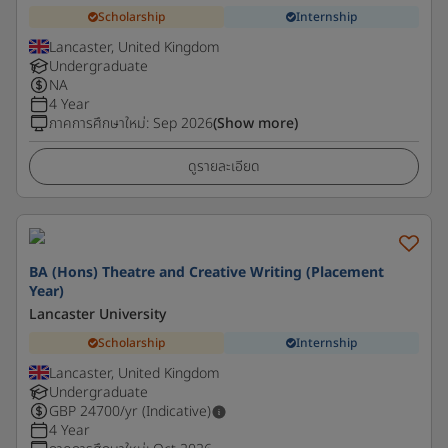
Scholarship
Internship
Lancaster, United Kingdom
Undergraduate
NA
4 Year
ภาคการศึกษาใหม่
:
Sep 2026
(Show more)
ดูรายละเอียด
BA (Hons) Theatre and Creative Writing (Placement
Year)
Lancaster University
Scholarship
Internship
Lancaster, United Kingdom
Undergraduate
GBP
24700
/yr (Indicative)
4 Year