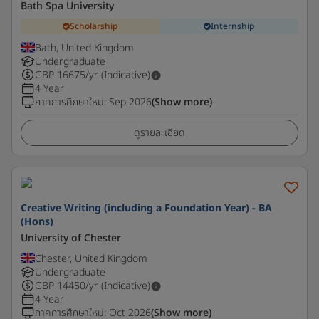
Bath Spa University
Scholarship
Internship
Bath, United Kingdom
Undergraduate
GBP
16675
/yr (Indicative)
4 Year
ภาคการศึกษาใหม่
:
Sep 2026
(Show more)
ดูรายละเอียด
Creative Writing (including a Foundation Year) - BA
(Hons)
University of Chester
Chester, United Kingdom
Undergraduate
GBP
14450
/yr (Indicative)
4 Year
ภาคการศึกษาใหม่
:
Oct 2026
(Show more)