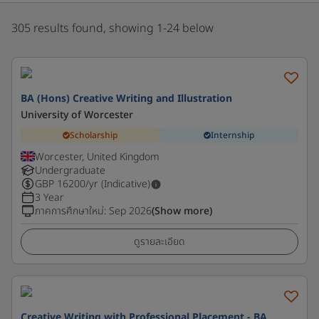
305 results found, showing 1-24 below
BA (Hons) Creative Writing and Illustration
University of Worcester
Scholarship
Internship
Worcester, United Kingdom
Undergraduate
GBP
16200
/yr (Indicative)
3 Year
ภาคการศึกษาใหม่
:
Sep 2026
(Show more)
ดูรายละเอียด
Creative Writing with Professional Placement - BA