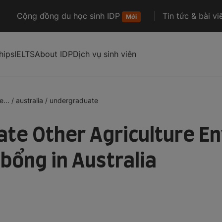
Cộng đồng du học sinh IDP
Tin tức & bài vi
Mới
hips
IELTS
About IDP
Dịch vụ sinh viên
...
/
australia
/
undergraduate
te Other Agriculture E
bổng in Australia