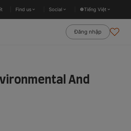
ết
Find us
Social
Tiếng Việt
Đăng nhập
nvironmental And