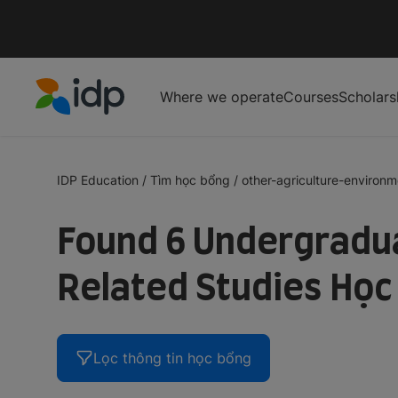
Where we operate
Courses
Scholars
IDP Education
IDP Education
/
Tìm học bổng
/
other-agriculture-environme
Found 6 Undergradua
Related Studies Học 
Lọc thông tin học bổng