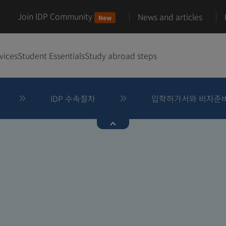
Join IDP Community
News and articles
New
vices
Student Essentials
Study abroad steps
IDP 수속절차
입학허가서와 비자준