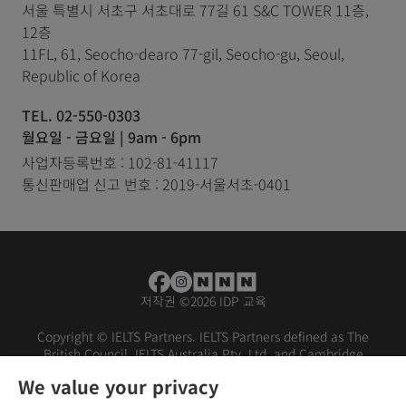
서울 특별시 서초구 서초대로 77길 61 S&C TOWER 11층,
12층
11FL, 61, Seocho-dearo 77-gil, Seocho-gu, Seoul,
Republic of Korea
TEL. 02-550-0303
월요일 - 금요일 | 9am - 6pm
사업자등록번호 : 102-81-41117
통신판매업 신고 번호 : 2019-서울서초-0401
저작권
©
2026 IDP 교육
Copyright © IELTS Partners. IELTS Partners defined as The
British Council, IELTS Australia Pty. Ltd. and Cambridge
English (part of Cambridge University Press & Assessment)
We value your privacy