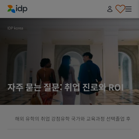
IDP Education
IDP korea
자주 묻는 질문: 취업 진로와 ROI
해외 유학의 취업 강점
유학 국가와 교육과정 선택
졸업 후 취