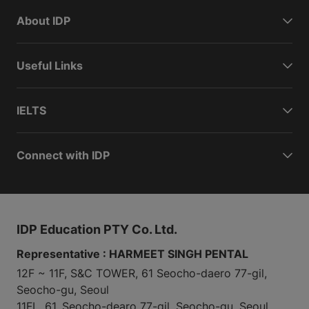
About IDP
Useful Links
IELTS
Connect with IDP
IDP Education PTY Co. Ltd.
Representative : HARMEET SINGH PENTAL
12F ~ 11F, S&C TOWER, 61 Seocho-daero 77-gil,
Seocho-gu, Seoul
11FL, 61, Seocho-dearo 77-gil, Seocho-gu, Seoul,