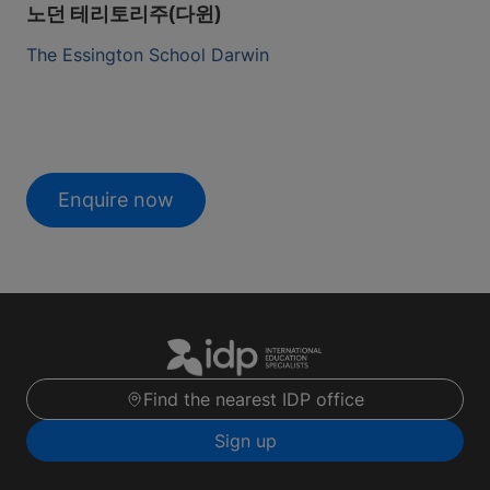
노던 테리토리주(다윈)
The Essington School Darwin
Enquire now
Find the nearest IDP office
Sign up