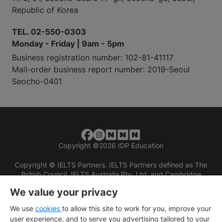
Republic of Korea
TEL. 02-550-0303
Monday - Friday | 9am - 5pm
Business registration number: 102-81-41117
Mail-order business report number: 2019-Seoul
Seocho-0401
Copyright
©
2026 IDP Education
Copyright © IELTS Partners. IELTS Partners defined as The
British Council, IELTS Australia Pty. Ltd. and Cambridge
English (part of Cambridge University Press & Assessment)
We value your privacy
Investors
Terms of use
Privacy policy
Disclaimer
We use
cookies
to allow this site to work for you, improve your
user experience, and to serve you advertising tailored to your