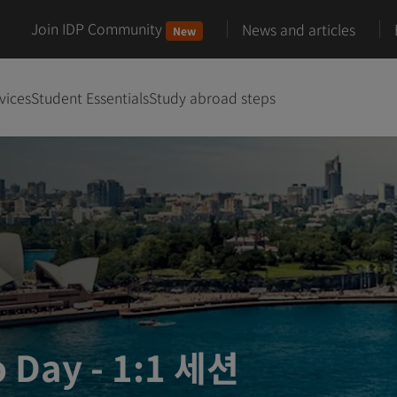
Join IDP Community
News and articles
New
vices
Student Essentials
Study abroad steps
Day - 1:1 세션