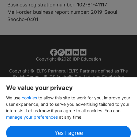
Business registration number: 102-81-41117
Mail-order business report number: 2019-Seoul
Seocho-0401
Copyright
©
2026 IDP Education
Copyright © IELTS Partners. IELTS Partners defined as The
British Council, IELTS Australia Pty. Ltd. and Cambridge
English (part of Cambridge University Press & Assessment)
We value your privacy
Investors
Terms of use
Privacy policy
Disclaimer
We use
cookies
to allow this site to work for you, improve your
user experience, and to serve you advertising tailored to your
interests. Let us know if you agree to all cookies. You can
manage your preferences
at any time.
Yes I agree