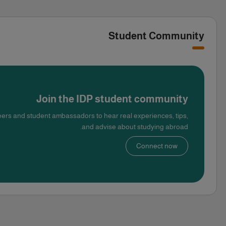
Student Community
Join the IDP student community
ers and student ambassadors to hear real experiences, tips,
and advise about studying abroad.
Connect now