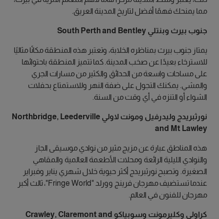
مما يمنحك فهمًا أفضل لتاريخ المدينة العريق.
جنوب بيرث وبنتلي South Perth and Bentley
يمتاز جنوب بيرث بمناظره الخلابة، وتعتبر هذه المنطقة مكانًا مثاليًا
للاسترخاء بعيدًا عن صخب المدينة. كما تتميز المنطقة باحتوائها
على مساحات واسعة من الحدائق والكثير من مسارات الجري
والمشي. يمكنك التجول على ضفة النهر وللاستمتاع بحفلات
الشواء أو التنزه في أي وقت من السنة.
نورثبريدج وليدرفيل ومونت لاولي Northbridge, Leederville
and Mt Lawley
هذه المناطق عبارة عن مزيج مثير من نوادي موسيقى الجاز
والنوادي الليلية الرائعة ومحلات الأطعمة العالمية والمقاهي
الصغيرة. وتصبح نورثبريدج أكثر حيوية خلال شهري يناير وفبراير
عندما تستضيف مهرجان فرينج وورلد "Fringe World"، ثالث أكبر
مهرجان للفنون في العالم.
كراولي وكليرمونت وسوبياكو Crawley, Claremont and