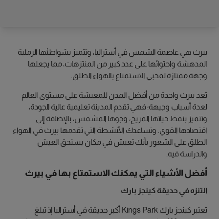
بيرث هي عاصمة الشمس في أستراليا، وتتميز بشواطئها الرملية
المدهشة واحتوائها على عدد كبير من المنتزهات، مما يجعلها
وجهة ممتازة لمحبي الاستمتاع بالهواء الطلق.
تعد بيرث واحدة من أفضل المدن للمعيشة على مستوى العالم
لعدة أسباب وجيهة؛ فهي تقدم المدينة تعليمية عالية الجودة،
وتتميز بنمط حياتها المريح، وجوها المشمس، بالإضافة إلى
اقتصادها القوي. وتساعدك الأنشطة التي تقدمها بيرث في الهواء
الطلق على الشعور بأنك تعيش في مكان يستحق العيش
والدراسة فيه.
أفضل الأشياء التي يمكنك الاستمتاع بها في بيرث
التنزه في حديقة كينجز بارك
تعتبر كينجز بارك Kings Park أكبر حديقة في أستراليا إذ تبلغ