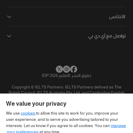
الآيلتس
تواصل مع آي دي بي
حقوق النشر
©
تعليم IDP 2026
Copyright © IELTS Partners. IELTS Partners defined as The
British Council, IELTS Australia Pty. Ltd. and Cambridge English
(part of Cambridge University Press & Assessment)
We value your privacy
المستثمرين
شروط الاستخدام
سياسية الخصوصية
تنويه
We use
cookies
to allow this site to work for you, improve your
user experience, and to serve you advertising tailored to your
interests. Let us know if you agree to all cookies. You can
manage
your preferences
at any time.