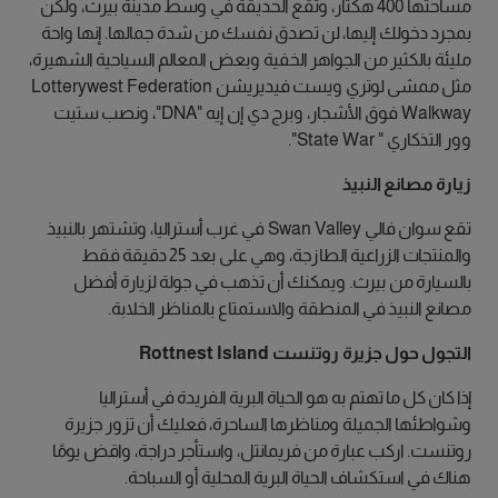
مساحتها 400 هكتار، وتقع الحديقة في وسط مدينة بيرث، ولكن
بمجرد دخولك إليها، لن تصدق نفسك من شدة جمالها. إنها واحة
مليئة بالكثير من الجواهر الخفية وبعض المعالم السياحية الشهيرة،
مثل ممشى لوتري ويست فيديريشن Lotterywest Federation
Walkway فوق الأشجار، وبرج دي إن إيه "DNA"، ونصب ستيت
وور التذكاري " State War".
زيارة مصانع النبيذ
تقع سوان فالي Swan Valley في غرب أستراليا، وتشتهر بالنبيذ
والمنتجات الزراعية الطازجة، وهي على بعد 25 دقيقة فقط
بالسيارة من بيرث. ويمكنك أن تذهب في جولة لزيارة أفضل
مصانع النبيذ في المنطقة والاستمتاع بالمناظر الخلابة.
التجول حول جزيرة روتنست Rottnest Island
إذا كان كل ما تهتم به هو الحياة البرية الفريدة في أستراليا
وشواطئها الجميلة ومناظرها الساحرة، فعليك أن تزور جزيرة
روتنست. اركب عبارة من فريمانتل، واستأجر دراجة، واقض يومًا
هناك في استكشاف الحياة البرية المحلية أو السباحة.