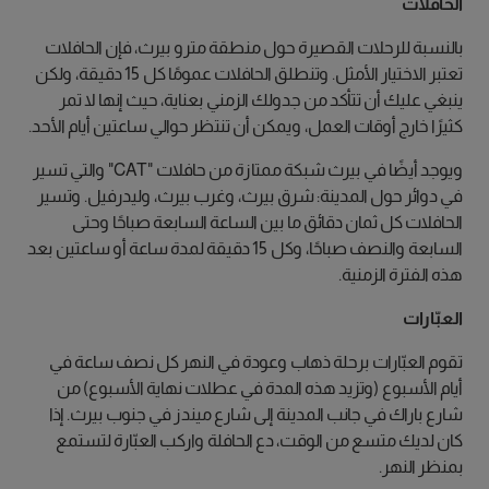
الحافلات
بالنسبة للرحلات القصيرة حول منطقة مترو بيرث، فإن الحافلات
تعتبر الاختيار الأمثل. وتنطلق الحافلات عمومًا كل 15 دقيقة، ولكن
ينبغي عليك أن تتأكد من جدولك الزمني بعناية، حيث إنها لا تمر
كثيرًا خارج أوقات العمل، ويمكن أن تنتظر حوالي ساعتين أيام الأحد.
ويوجد أيضًا في بيرث شبكة ممتازة من حافلات "CAT" والتي تسير
في دوائر حول المدينة: شرق بيرث، وغرب بيرث، وليدرفيل. وتسير
الحافلات كل ثمان دقائق ما بين الساعة السابعة صباحًا وحتى
السابعة والنصف صباحًا، وكل 15 دقيقة لمدة ساعة أو ساعتين بعد
هذه الفترة الزمنية.
العبّارات
تقوم العبّارات برحلة ذهاب وعودة في النهر كل نصف ساعة في
أيام الأسبوع (وتزيد هذه المدة في عطلات نهاية الأسبوع) من
شارع باراك في جانب المدينة إلى شارع ميندز في جنوب بيرث. إذا
كان لديك متسع من الوقت، دع الحافلة واركب العبّارة لتستمع
بمنظر النهر.