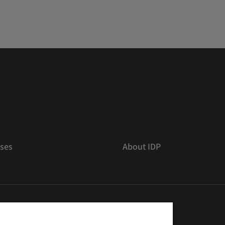
ses
About IDP