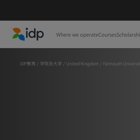
Where we operate
Courses
Scholarsh
IDP Education
IDP教育
/
学院及大学
/
United Kingdom
/
Falmouth Universi