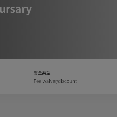
ursary
资金类型
Fee waiver/discount