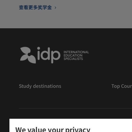
查看更多奖学金
Study destinations
Top Cour
版權
©
2026 IDP 教育
We value your privacy