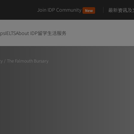
Join IDP Community
最新资讯及
New
ips
IELTS
About IDP
留学生活服务
ty
/
The Falmouth Bursary