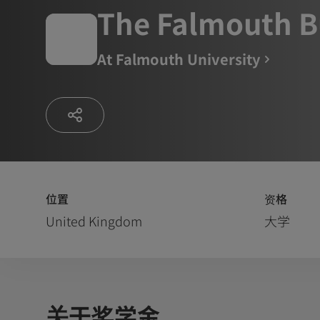
The Falmouth B
At
Falmouth University
位置
资格
United Kingdom
大学
关于奖学金