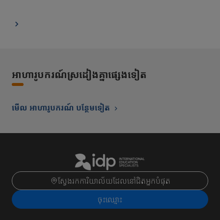
អាហារូបករណ៍ស្រដៀងគ្នាផ្សេងទៀត
មើល អាហារូបករណ៍ បន្ថែមទៀត
ស្វែងរកការិយាល័យដែលនៅជិតអ្នកបំផុត
ចុះ​ឈ្មោះ