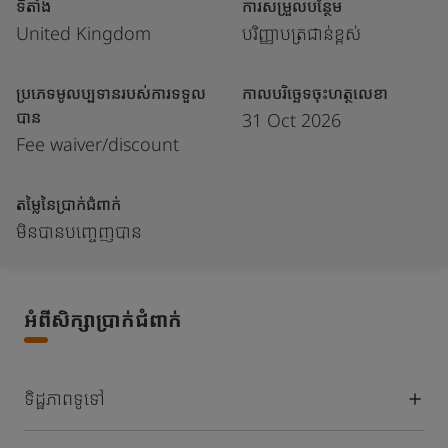
ទីតាំង
ការសម្រួលបន្ថែម
United Kingdom
បរិញ្ញាបត្រជាន់ខ្ពស់
ប្រភេទមូលប្បទានរបស់ការទទួល
កាលបរិច្ឆេទចុះហត្ថលេខា
បាន
31 Oct 2026
Fee waiver/discount
តម្លៃនៃប្រាក់ជំពាក់
មិនបានបញ្ចេញបាន
អំពីសិក្សាប្រាក់ជំពាក់
ទិដ្ឋភាពទូទៅ