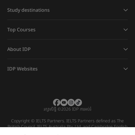
Study destinations
Top Courses
About IDP
IDP Websites
រក្សាសិទ្ធិ
©
2026 IDP ការអប់រំ
Copyright © IELTS Partners. IELTS Partners defined as The
British Council, IELTS Australia Pty. Ltd. and Cambridge English
(part of Cambridge University Press & Assessment)