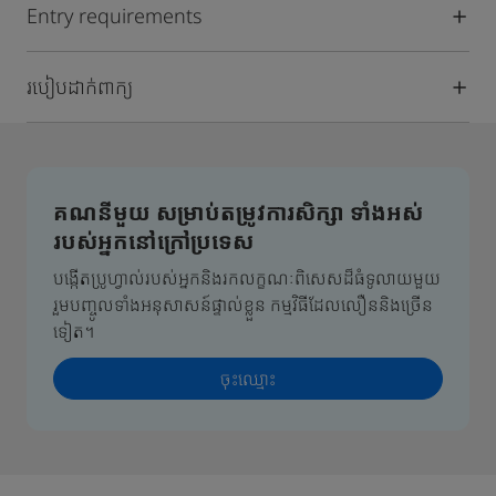
Entry requirements
របៀបដាក់ពាក្យ
គណនីមួយ សម្រាប់តម្រូវការសិក្សា ទាំងអស់
របស់អ្នកនៅក្រៅប្រទេស
បង្កើតប្រូហ្វាល់របស់អ្នកនិងរកលក្ខណៈពិសេសដ៏ធំទូលាយមួយ
រួមបញ្ចូលទាំងអនុសាសន៍ផ្ទាល់ខ្លួន កម្មវិធីដែលលឿននិងច្រើន
ទៀត។
ចុះឈ្មោះ