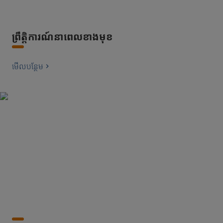
ព្រឹត្តិការណ៍នាពេលខាងមុខ
មើល​បន្ថែម