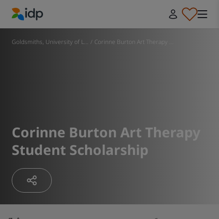
IDP Education
Goldsmiths, University of L...
/
Corinne Burton Art Therapy ...
Corinne Burton Art Therapy
Student Scholarship