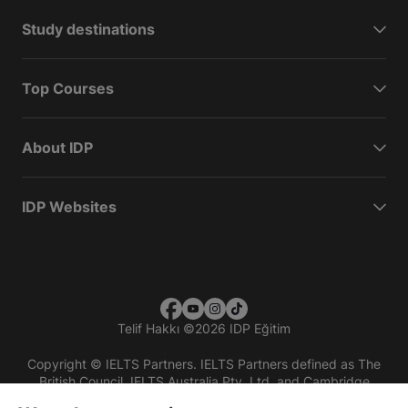
Study destinations
Top Courses
About IDP
IDP Websites
Telif Hakkı
©
2026 IDP Eğitim
Copyright © IELTS Partners. IELTS Partners defined as The
British Council, IELTS Australia Pty. Ltd. and Cambridge
English (part of Cambridge University Press & Assessment)