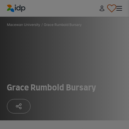
IDP Education
Macewan University
/
Grace Rumbold Bursary
Grace Rumbold Bursary