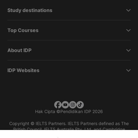
Study destinations
Top Courses
About IDP
IDP Websites
Hak Cipta
©
Pendidikan IDP 2026
Copyright © IELTS Partners. IELTS Partners defined as The
British Council, IELTS Australia Pty. Ltd. and Cambridge
English (part of Cambridge University Press & Assessment)