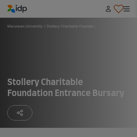
IDP Education
Macewan University
/
Stollery Charitable Foundat...
Stollery Charitable
Foundation Entrance Bursary