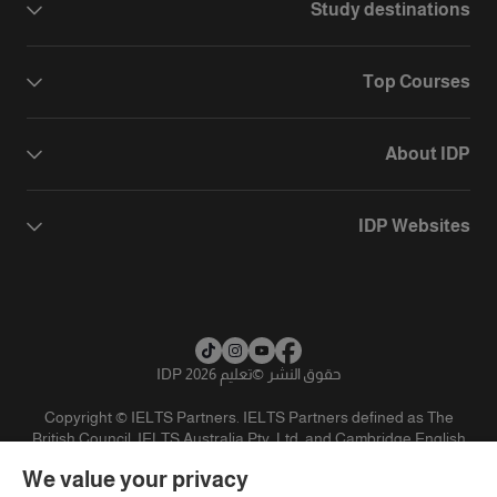
Study destinations
Top Courses
About IDP
IDP Websites
حقوق النشر
©
تعليم IDP 2026
Copyright © IELTS Partners. IELTS Partners defined as The
British Council, IELTS Australia Pty. Ltd. and Cambridge English
(part of Cambridge University Press & Assessment)
We value your privacy