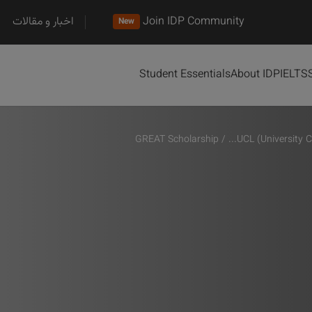
اخبار و مقالات
Join IDP Community
New
Student Essentials
About IDP
IELTS
GREAT Scholarship
/
UCL (University Co