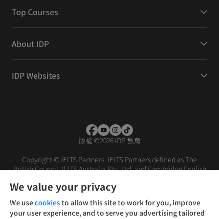
Top Courses
About IDP
IDP Websites
版權
©
2026 IDP 教育
Copyright © IELTS Partners. IELTS Partners defined as The
British Council, IELTS Australia Pty. Ltd. and Cambridge English
(part of Cambridge University Press & Assessment)
We value your privacy
投資者
條款
私隱政策
免責聲明
We use
cookies
to allow this site to work for you, improve
your user experience, and to serve you advertising tailored