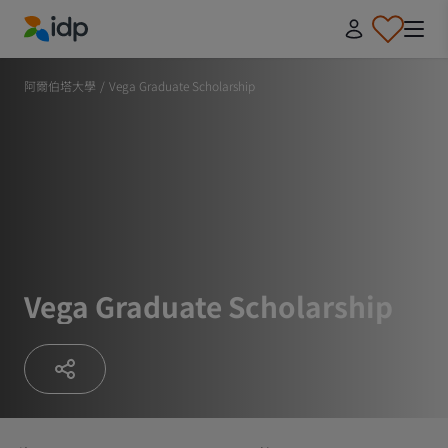
IDP Education
阿爾伯塔大學
/
Vega Graduate Scholarship
Vega Graduate Scholarship