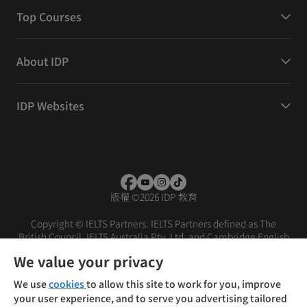
Top Courses
About IDP
IDP Websites
版權
©
2026 IDP 教育
Copyright © IELTS Partners. IELTS Partners defined as The
British Council, IELTS Australia Pty. Ltd. and Cambridge English
(part of Cambridge University Press & Assessment)
We value your privacy
投资者
条款
隐私政策
免责声明
We use
cookies
to allow this site to work for you, improve
your user experience, and to serve you advertising tailored